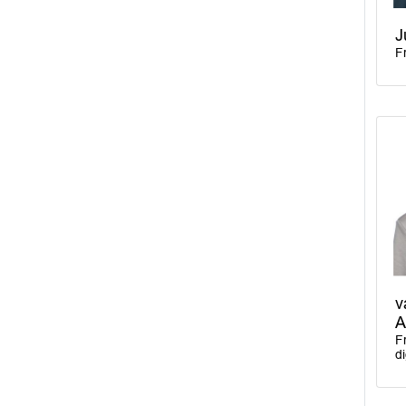
J
F
v
A
F
d