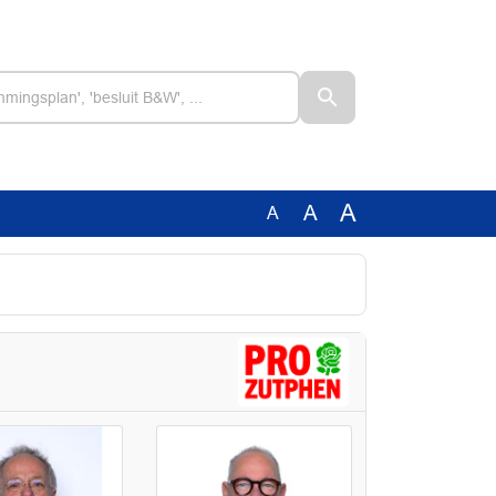
A
A
A