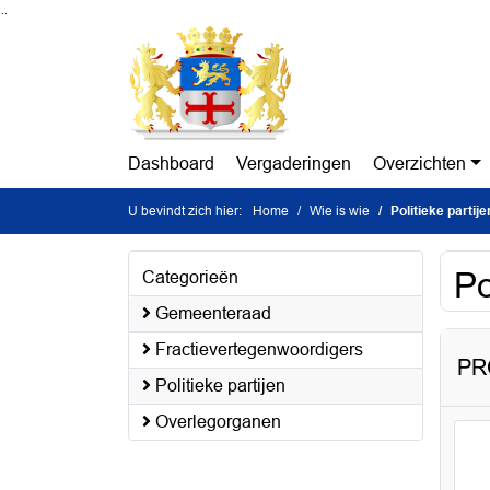
Ga naar de inhoud van deze pagina
Ga naar het zoeken
Ga naar het menu
Dashboard
Vergaderingen
Overzichten
U bevindt zich hier:
Home
Wie is wie
Politieke partije
Po
Categorieën
Gemeenteraad
Fractievertegenwoordigers
PR
Politieke partijen
Overlegorganen