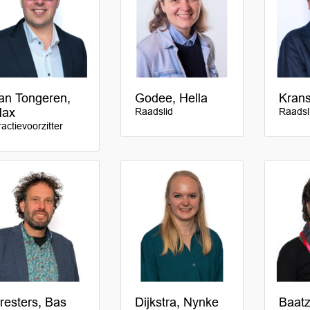
an Tongeren,
Godee, Hella
Kran
ax
Raadslid
Raadsl
ractievoorzitter
resters, Bas
Dijkstra, Nynke
Baatz