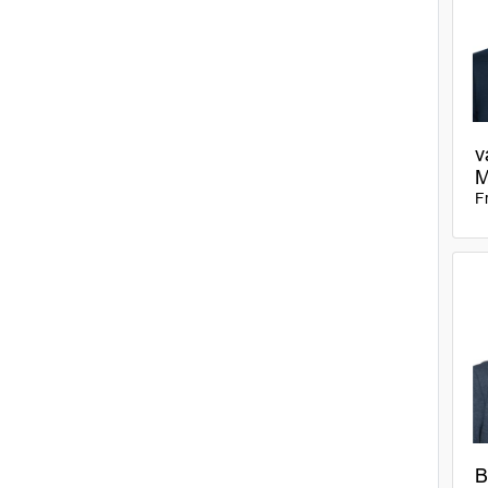
v
M
F
B