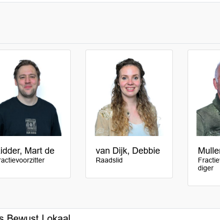
idder, Mart de
van Dijk, Debbie
Mulle
ractievoorzitter
Raadslid
Fracti
diger
s Bewust Lokaal