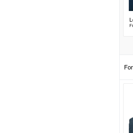
L
F
Fo