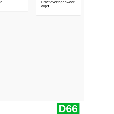
id
Fractievertegenwoor
diger