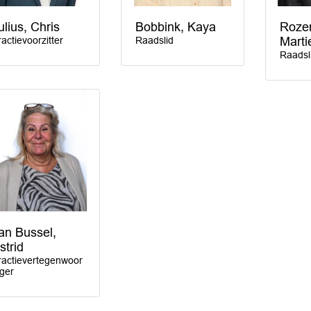
ulius, Chris
Bobbink, Kaya
Rozen
ractievoorzitter
Raadslid
Marti
Raadsl
an Bussel,
strid
ractievertegenwoor
iger