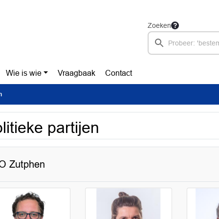
Zoeken
Wie is wie
Vraagbaak
Contact
n
litieke partijen
O Zutphen