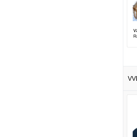
v
R
VV