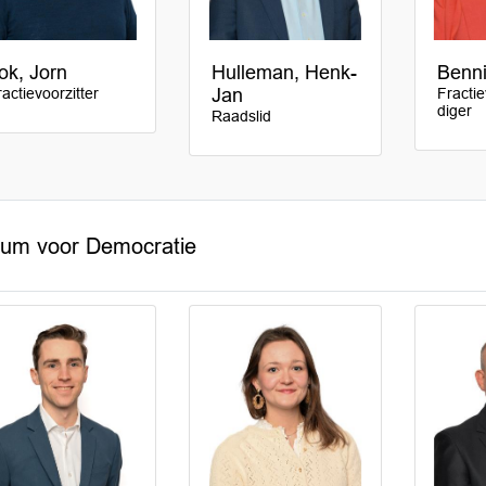
ok, Jorn
Hulleman, Henk-
Benni
ractievoorzitter
Jan
Fracti
diger
Raadslid
rum voor Democratie