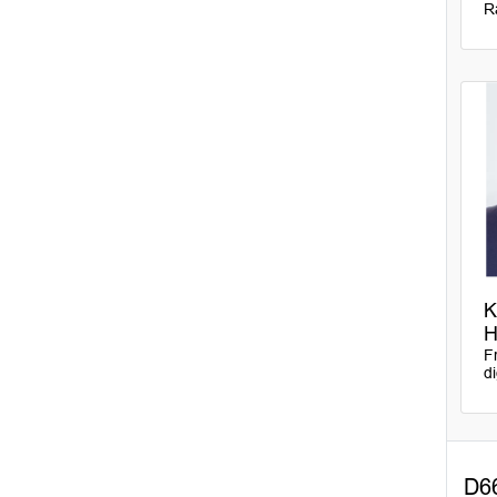
R
K
H
F
d
D6