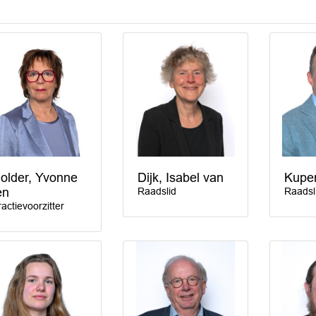
older, Yvonne
Dijk, Isabel van
Kuper
en
Raadslid
Raadsl
ractievoorzitter