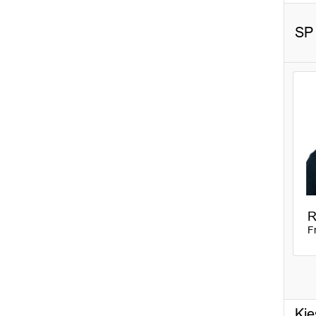
SP
R
F
Kie