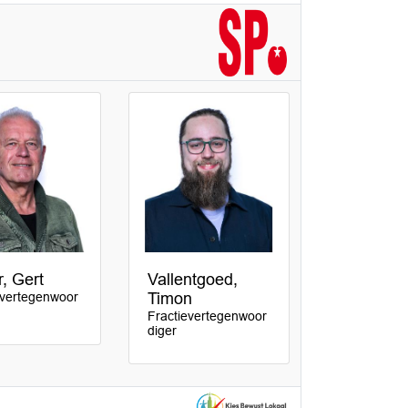
r, Gert
Vallentgoed,
evertegenwoor
Timon
Fractievertegenwoor
diger