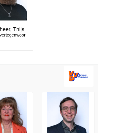
eer, Thijs
evertegenwoor