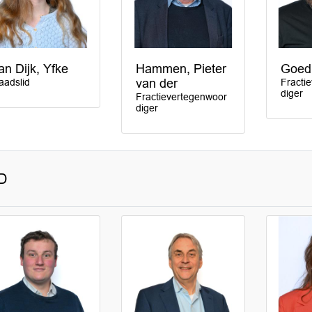
an Dijk, Yfke
Hammen, Pieter
Goedh
aadslid
van der
Fracti
diger
Fractievertegenwoor
diger
D