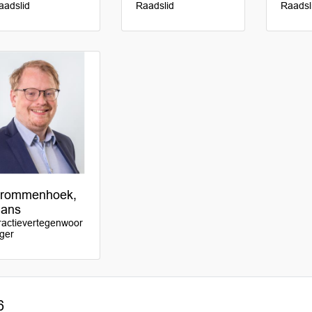
aadslid
Raadslid
Raadsl
rommenhoek,
ans
ractievertegenwoor
iger
6