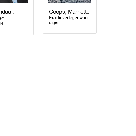
daal,
Coops, Marriette
en
Fractievertegenwoor
diger
id