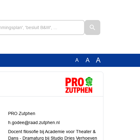
A
A
A
PRO Zutphen
h.godee@raad.zutphen.nl
Docent filosofie bij Academie voor Theater &
Dans - Dramaturg bij Studio Dries Verhoeven