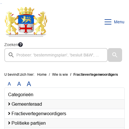
Ga naar de inhoud van deze pagina
Ga naar het zoeken
Ga naar het menu
Menu
Zoeken
U bevindt zich hier:
Home
Wie is wie
Fractievertegenwoordigers
A
A
A
Categorieën
Gemeenteraad
Fractievertegenwoordigers
Politieke partijen