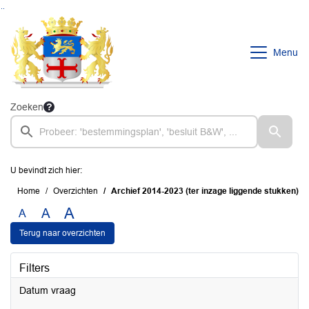
Ga naar de inhoud van deze pagina
Ga naar het zoeken
Ga naar het menu
Menu
Zoeken
U bevindt zich hier:
Home
Overzichten
Archief 2014-2023 (ter inzage liggende stukken)
A
A
A
Terug naar overzichten
Filters
Datum vraag