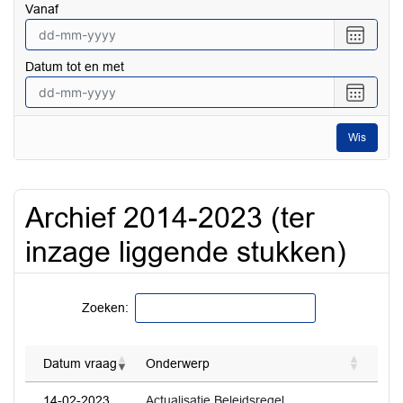
vanaf
Selecte
een
Datum tot en met
datum
vanaf
Selecte
een
datum
Wis
tot
en
met
Archief 2014-2023 (ter
inzage liggende stukken)
Zoeken:
Datum vraag
Onderwerp
14-02-2023
Actualisatie Beleidsregel