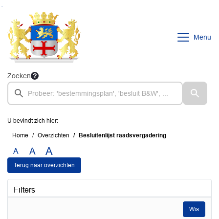
Ga naar de inhoud van deze pagina
Ga naar het zoeken
Ga naar het menu
Menu
Zoeken
U bevindt zich hier:
Home
Overzichten
Besluitenlijst raadsvergadering
A
A
A
Terug naar overzichten
Filters
Wis