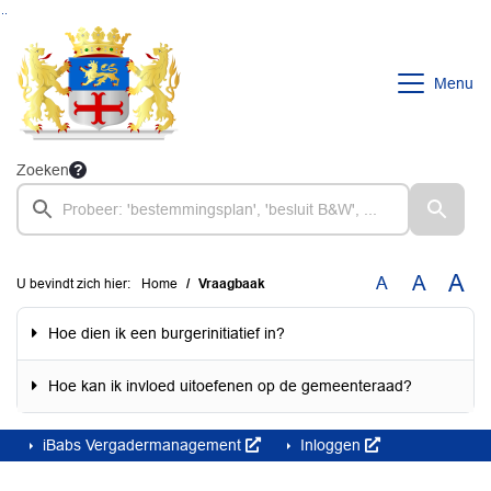
Ga naar de inhoud van deze pagina
Ga naar het zoeken
Ga naar het menu
Menu
Zoeken
A
A
A
U bevindt zich hier:
Home
Vraagbaak
Hoe dien ik een burgerinitiatief in?
Hoe kan ik invloed uitoefenen op de gemeenteraad?
iBabs Vergadermanagement
Inloggen