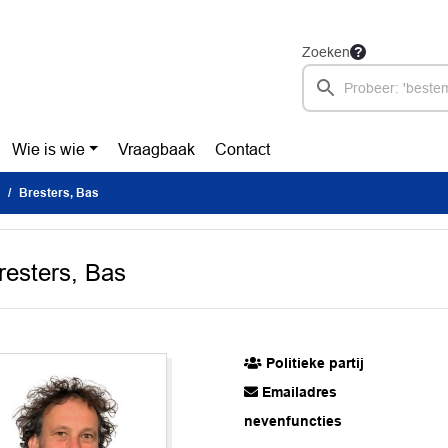
Zoeken
Wie is wie
Vraagbaak
Contact
Bresters, Bas
resters, Bas
Politieke partij
Emailadres
nevenfuncties