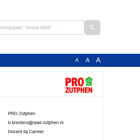
A
A
A
PRO Zutphen
b.bresters@raad.zutphen.nl
Docent bij Carmel