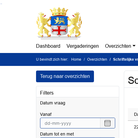
Ga naar de inhoud van deze pagina
Ga naar het zoeken
Ga naar het menu
Dashboard
Vergaderingen
Overzichten
U bevindt zich hier:
Home
Overzichten
Schriftelijke 
Terug naar overzichten
Sc
Filters
Datum vraag
vanaf
D
Selecteer
2
een
Datum tot en met
datum