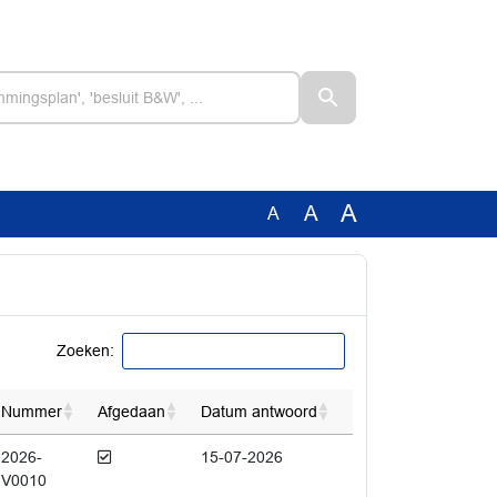
A
A
A
Zoeken:
Nummer
Afgedaan
Datum antwoord
Afgedaan
2026-
15-07-2026
V0010