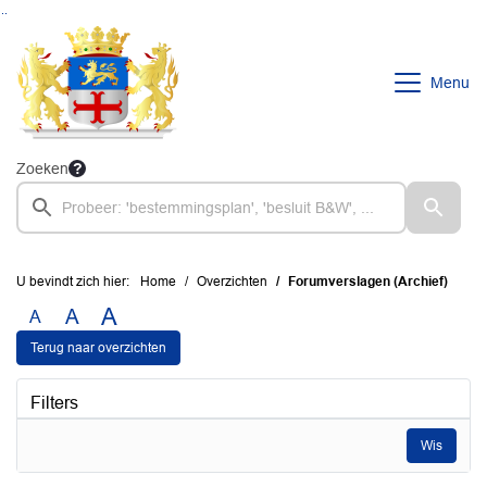
Ga naar de inhoud van deze pagina
Ga naar het zoeken
Ga naar het menu
Menu
Zoeken
U bevindt zich hier:
Home
Overzichten
Forumverslagen (Archief)
A
A
A
Terug naar overzichten
Filters
Wis