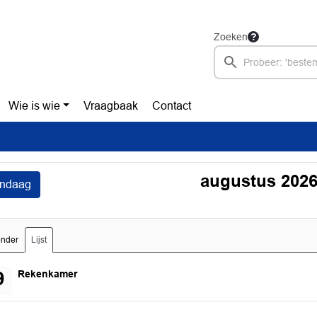
Zoeken
Wie is wie
Vraagbaak
Contact
augustus 202
ndaag
ender
Lijst
woensdag 19 augustus 2026
Rekenkamer
9