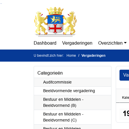
Ga naar de inhoud van deze pagina
Ga naar het zoeken
Ga naar het menu
Dashboard
Vergaderingen
Overzichten
U bevindt zich hier:
Home
Vergaderingen
Categorieën
Va
Auditcommissie
Beeldvormende vergadering
Kal
Bestuur en Middelen -
Beeldvormend (B)
1
Bestuur en Middelen -
Beeldvormend (C)
Bestuur en Middelen -