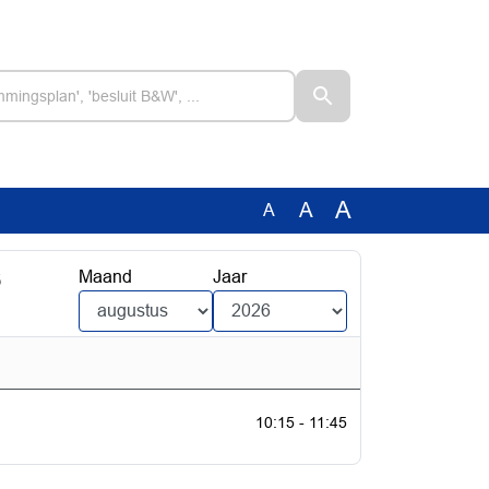
A
A
A
6
Maand
Jaar
10:15 - 11:45