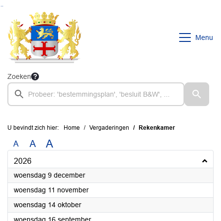
Ga naar de inhoud van deze pagina
Ga naar het zoeken
Ga naar het menu
Menu
Zoeken
U bevindt zich hier:
Home
Vergaderingen
Rekenkamer
A
A
A
2026
2026
woensdag 9 december
2026
woensdag 11 november
2026
woensdag 14 oktober
2026
woensdag 16 september