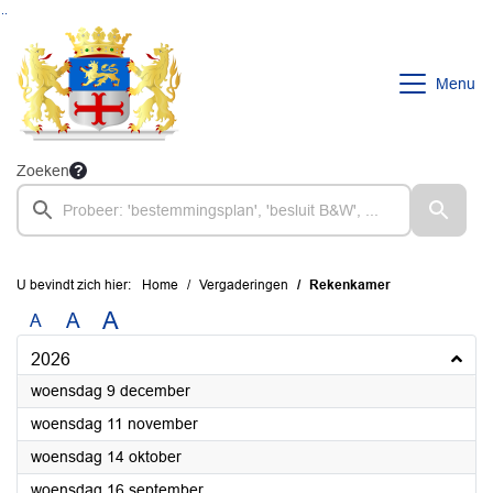
Ga naar de inhoud van deze pagina
Ga naar het zoeken
Ga naar het menu
Menu
Zoeken
U bevindt zich hier:
Home
Vergaderingen
Rekenkamer
A
A
A
2026
2026
woensdag 9 december
2026
woensdag 11 november
2026
woensdag 14 oktober
2026
woensdag 16 september