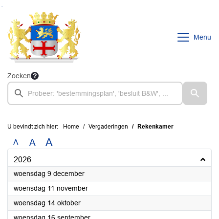
Ga naar de inhoud van deze pagina
Ga naar het zoeken
Ga naar het menu
Menu
Zoeken
U bevindt zich hier:
Home
Vergaderingen
Rekenkamer
A
A
A
2026
2026
woensdag 9 december
2026
woensdag 11 november
2026
woensdag 14 oktober
2026
woensdag 16 september