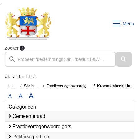
Ga naar de inhoud van deze pagina
Ga naar het zoeken
Ga naar het menu
Menu
Zoeken
U bevindt zich hier:
Home
Wie is wie
Fractievertegenwoordigers
Krommenhoek, Hans
A
A
A
Categorieën
Gemeenteraad
Fractievertegenwoordigers
Politieke partijen