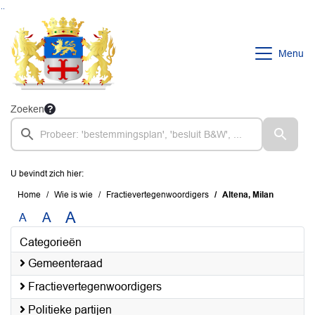
Ga naar de inhoud van deze pagina
Ga naar het zoeken
Ga naar het menu
Menu
Zoeken
U bevindt zich hier:
Home
Wie is wie
Fractievertegenwoordigers
Altena, Milan
A
A
A
Categorieën
Gemeenteraad
Fractievertegenwoordigers
Politieke partijen