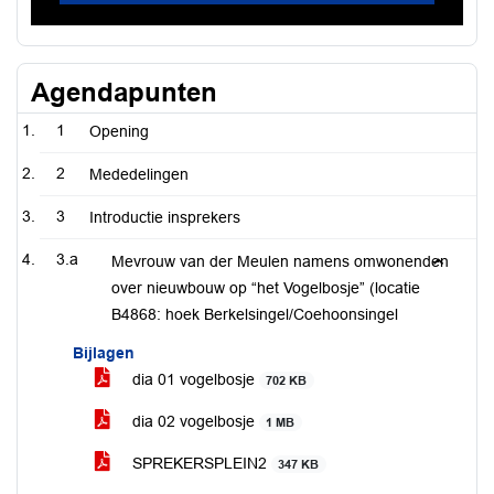
Agendapunten
1
Opening
2
Mededelingen
3
Introductie insprekers
3.a
Mevrouw van der Meulen namens omwonenden
over nieuwbouw op “het Vogelbosje” (locatie
B4868: hoek Berkelsingel/Coehoonsingel
Bijlagen
dia 01 vogelbosje
702 KB
dia 02 vogelbosje
1 MB
SPREKERSPLEIN2
347 KB