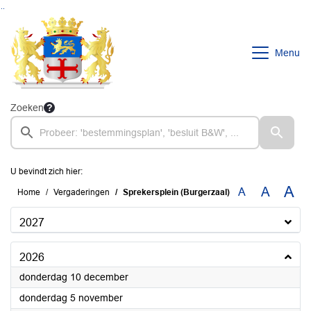
Ga naar de inhoud van deze pagina
Ga naar het zoeken
Ga naar het menu
Menu
Zoeken
U bevindt zich hier:
A
A
A
Home
Vergaderingen
Sprekersplein (Burgerzaal)
2027
2026
2026
donderdag 10 december
2026
donderdag 5 november