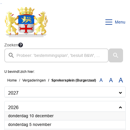
Ga naar de inhoud van deze pagina
Ga naar het zoeken
Ga naar het menu
Menu
Zoeken
U bevindt zich hier:
A
A
A
Home
Vergaderingen
Sprekersplein (Burgerzaal)
2027
2026
2026
donderdag 10 december
2026
donderdag 5 november