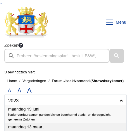
Ga naar de inhoud van deze pagina
Ga naar het zoeken
Ga naar het menu
Menu
Zoeken
U bevindt zich hier:
Home
Vergaderingen
Forum - beeldvormend (Shrewsburykamer)
A
A
A
2023
2023
maandag 19 juni
Kader verduurzamen panden binnen beschermd stads- en dorpsgezicht
gemeente Zutphen
2023
maandag 13 maart