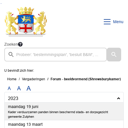
Ga naar de inhoud van deze pagina
Ga naar het zoeken
Ga naar het menu
Menu
Zoeken
U bevindt zich hier:
Home
Vergaderingen
Forum - beeldvormend (Shrewsburykamer)
A
A
A
2023
2023
maandag 19 juni
Kader verduurzamen panden binnen beschermd stads- en dorpsgezicht
gemeente Zutphen
2023
maandag 13 maart