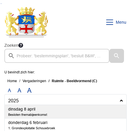
Ga naar de inhoud van deze pagina
Ga naar het zoeken
Ga naar het menu
Menu
Zoeken
U bevindt zich hier:
Home
Vergaderingen
Ruimte - Beeldvormend (C)
A
A
A
2025
2025
dinsdag 8 april
Besloten themabijeenkomst
2025
donderdag 6 februari
1. Grondexploitatie Schouwbroek