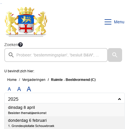
Ga naar de inhoud van deze pagina
Ga naar het zoeken
Ga naar het menu
Menu
Zoeken
U bevindt zich hier:
Home
Vergaderingen
Ruimte - Beeldvormend (C)
A
A
A
2025
2025
dinsdag 8 april
Besloten themabijeenkomst
2025
donderdag 6 februari
1. Grondexploitatie Schouwbroek