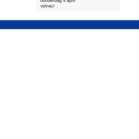
2026
donderdag 9 april
VERVALT