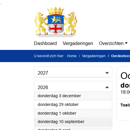
Ga naar de inhoud van deze pagina
Ga naar het zoeken
Ga naar het menu
Dashboard
Vergaderingen
Overzichten
U bevindt zich hier:
Home
Vergaderingen
Oordeelsvo
2027
Oo
do
2026
18:0
2026
donderdag 3 december
2026
donderdag 29 oktober
Toel
2026
donderdag 1 oktober
2026
donderdag 10 september