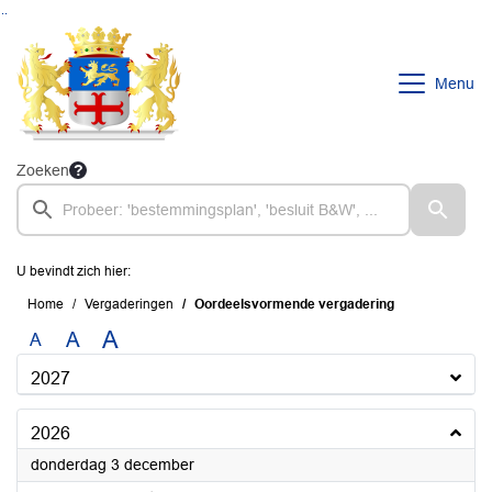
Ga naar de inhoud van deze pagina
Ga naar het zoeken
Ga naar het menu
Menu
Zoeken
U bevindt zich hier:
Home
Vergaderingen
Oordeelsvormende vergadering
A
A
A
2027
2026
2026
donderdag 3 december