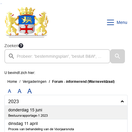
Ga naar de inhoud van deze pagina
Ga naar het zoeken
Ga naar het menu
Menu
Zoeken
U bevindt zich hier:
Home
Vergaderingen
Forum - informerend (Warnsveldzaal)
A
A
A
2023
2023
donderdag 15 juni
Bestuursrapportage-1 2023
2023
dinsdag 11 april
Proces van behandeling van de Voorjaarsnota