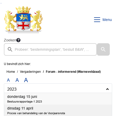
Ga naar de inhoud van deze pagina
Ga naar het zoeken
Ga naar het menu
Menu
Zoeken
U bevindt zich hier:
Home
Vergaderingen
Forum - informerend (Warnsveldzaal)
A
A
A
2023
2023
donderdag 15 juni
Bestuursrapportage-1 2023
2023
dinsdag 11 april
Proces van behandeling van de Voorjaarsnota