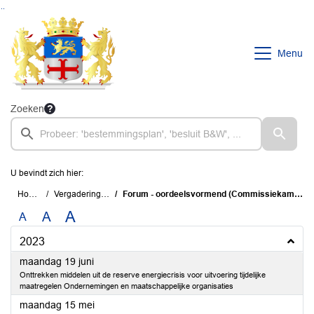
Ga naar de inhoud van deze pagina
Ga naar het zoeken
Ga naar het menu
Menu
Zoeken
U bevindt zich hier:
Home
Vergaderingen
Forum - oordeelsvormend (Commissiekamer)
A
A
A
2023
2023
maandag 19 juni
Onttrekken middelen uit de reserve energiecrisis voor uitvoering tijdelijke
maatregelen Ondernemingen en maatschappelijke organisaties
2023
maandag 15 mei