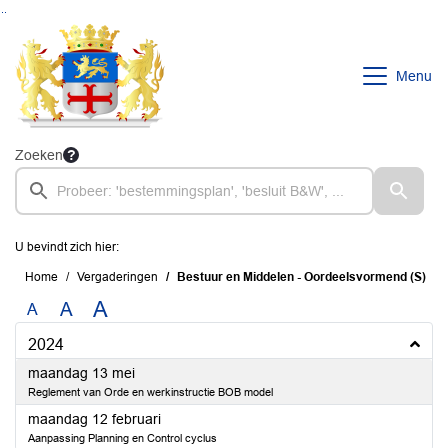
Ga naar de inhoud van deze pagina
Ga naar het zoeken
Ga naar het menu
Menu
Zoeken
U bevindt zich hier:
Home
Vergaderingen
Bestuur en Middelen - Oordeelsvormend (S)
A
A
A
2024
2024
maandag 13 mei
Reglement van Orde en werkinstructie BOB model
2024
maandag 12 februari
Aanpassing Planning en Control cyclus