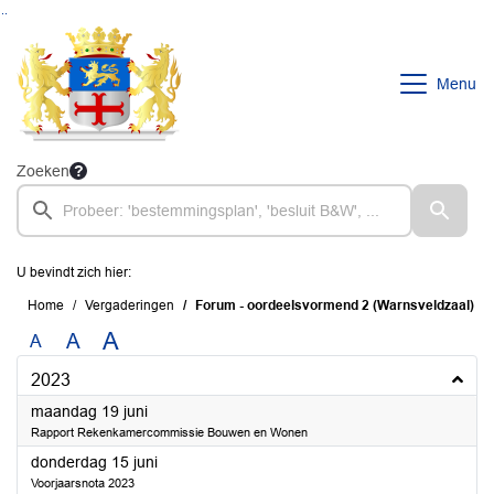
Ga naar de inhoud van deze pagina
Ga naar het zoeken
Ga naar het menu
Menu
Zoeken
U bevindt zich hier:
Home
Vergaderingen
Forum - oordeelsvormend 2 (Warnsveldzaal)
A
A
A
2023
2023
maandag 19 juni
Rapport Rekenkamercommissie Bouwen en Wonen
2023
donderdag 15 juni
Voorjaarsnota 2023