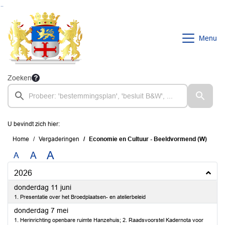
Ga naar de inhoud van deze pagina
Ga naar het zoeken
Ga naar het menu
Menu
Zoeken
U bevindt zich hier:
Home
Vergaderingen
Economie en Cultuur - Beeldvormend (W)
A
A
A
2026
2026
donderdag 11 juni
1. Presentatie over het Broedplaatsen- en atelierbeleid
2026
donderdag 7 mei
1. Herinrichting openbare ruimte Hanzehuis; 2. Raadsvoorstel Kadernota voor