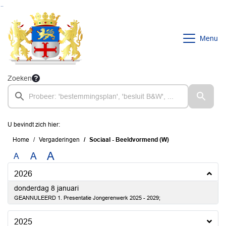
Ga naar de inhoud van deze pagina
Ga naar het zoeken
Ga naar het menu
Menu
Zoeken
U bevindt zich hier:
Home
Vergaderingen
Sociaal - Beeldvormend (W)
A
A
A
2026
2026
donderdag 8 januari
GEANNULEERD 1. Presentatie Jongerenwerk 2025 - 2029;
2025