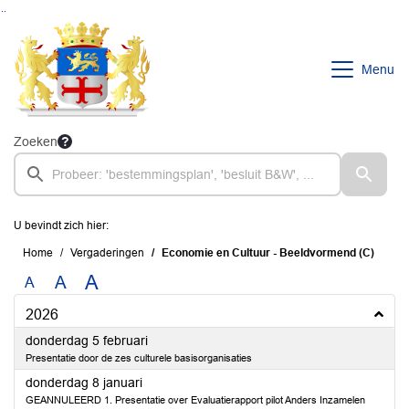
Ga naar de inhoud van deze pagina
Ga naar het zoeken
Ga naar het menu
Menu
Zoeken
U bevindt zich hier:
Home
Vergaderingen
Economie en Cultuur - Beeldvormend (C)
A
A
A
2026
2026
donderdag 5 februari
Presentatie door de zes culturele basisorganisaties
2026
donderdag 8 januari
GEANNULEERD 1. Presentatie over Evaluatierapport pilot Anders Inzamelen