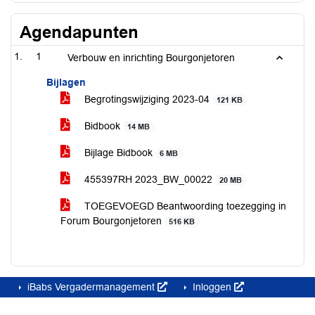
Agendapunten
1
Verbouw en inrichting Bourgonjetoren
Bijlagen
Begrotingswijziging 2023-04
121 KB
Bidbook
14 MB
Bijlage Bidbook
6 MB
455397RH 2023_BW_00022
20 MB
TOEGEVOEGD Beantwoording toezegging in
Forum Bourgonjetoren
516 KB
iBabs Vergadermanagement
Inloggen