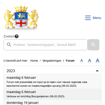
Ga naar de inhoud van deze pagina
Ga naar het zoeken
Ga naar het menu
Menu
Zoeken
A
A
A
U bevindt zich hier:
Home
Vergaderingen
Forum
2023
2023
maandag 6 februari
Forum met presentatie om input op te halen voor nieuwe regionale visie
beschermd wonen en maatschappelijke opvang (06-02-2023)
2023
maandag 6 februari
Verbouw en inrichting Bourgonjetoren (06-02-2023)
2023
donderdag 19 januari