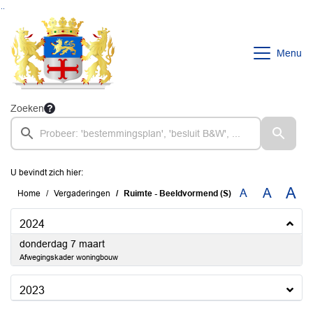
Ga naar de inhoud van deze pagina
Ga naar het zoeken
Ga naar het menu
Menu
Zoeken
U bevindt zich hier:
A
A
A
Home
Vergaderingen
Ruimte - Beeldvormend (S)
2024
2024
donderdag 7 maart
Afwegingskader woningbouw
2023