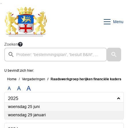
Ga naar de inhoud van deze pagina
Ga naar het zoeken
Ga naar het menu
Menu
Zoeken
U bevindt zich hier:
Home
Vergaderingen
Raadswerkgroep herijken financiële kaders
A
A
A
2025
2025
woensdag 25 juni
2025
woensdag 29 januari