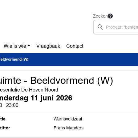
Zoeken
Wie is wie
Vraagbaak
Contact
eeldvormend (W)
imte - Beeldvormend (W)
resentatie De Hoven Noord
nderdag 11 juni 2026
0 - 23:00
tie
Warnsveldzaal
itter
Frans Manders