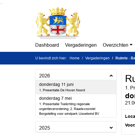
Ga naar de inhoud van deze pagina
Ga naar het zoeken
Ga naar het menu
Dashboard
Vergaderingen
Overzichten
U bevindt zich hier:
Home
Vergaderingen
Ruimte - B
2026
Ru
2026
donderdag 11 juni
1. P
1. Presentatie De Hoven Noord
do
2026
donderdag 7 mei
21:0
1. Presentatie Toelichting regionale
urgentieverordening; 2. Raadsvoorstel
Borgstelling voor windpark IJsselwind BV
Loca
Voorz
2025