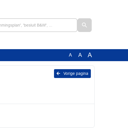
A
A
A
Vorige pagina