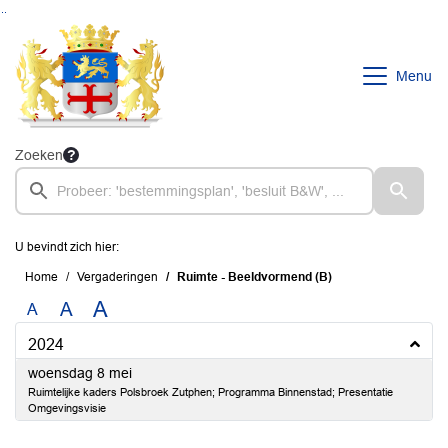
Ga naar de inhoud van deze pagina
Ga naar het zoeken
Ga naar het menu
Menu
Zoeken
U bevindt zich hier:
Home
Vergaderingen
Ruimte - Beeldvormend (B)
A
A
A
2024
2024
woensdag 8 mei
Ruimtelijke kaders Polsbroek Zutphen; Programma Binnenstad; Presentatie
Omgevingsvisie