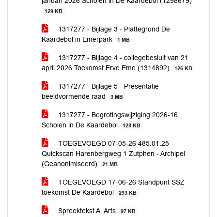
januari 2026 Scholen in De Kaardebol (1298679)
129 KB
1317277 - Bijlage 3 - Plattegrond De
Kaardebol in Emerpark
1 MB
1317277 - Bijlage 4 - collegebesluit van 21
april 2026 Toekomst Erve Eme (1314892)
126 KB
1317277 - Bijlage 5 - Presentatie
beeldvormende raad
3 MB
1317277 - Begrotingswijziging 2026-16
Scholen in De Kaardebol
128 KB
TOEGEVOEGD 07-05-26 485.01.25
Quickscan Harenbergweg 1 Zutphen - Archipel
(Geanonimiseerd)
21 MB
TOEGEVOEGD 17-06-26 Standpunt SSZ
toekomst De Kaardebol
293 KB
Spreektekst A. Arts
97 KB