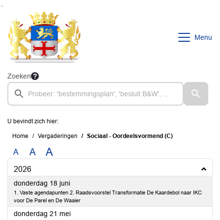
Ga naar de inhoud van deze pagina
Ga naar het zoeken
Ga naar het menu
Menu
Zoeken
U bevindt zich hier:
Home
Vergaderingen
Sociaal - Oordeelsvormend (C)
A
A
A
2026
2026
donderdag 18 juni
1. Vaste agendapunten 2. Raadsvoorstel Transformatie De Kaardebol naar IKC
voor De Parel en De Waaier
2026
donderdag 21 mei