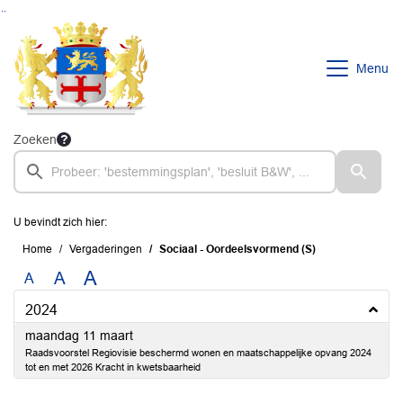
Ga naar de inhoud van deze pagina
Ga naar het zoeken
Ga naar het menu
Menu
Zoeken
U bevindt zich hier:
Home
Vergaderingen
Sociaal - Oordeelsvormend (S)
A
A
A
2024
2024
maandag 11 maart
Raadsvoorstel Regiovisie beschermd wonen en maatschappelijke opvang 2024
tot en met 2026 Kracht in kwetsbaarheid