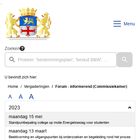
Ga naar de inhoud van deze pagina
Ga naar het zoeken
Ga naar het menu
Menu
Zoeken
U bevindt zich hier:
Home
Vergaderingen
Forum - informerend (Commissiekamer)
A
A
A
2023
2023
maandag 15 mei
Standpuntbepaling college op motie Energietoeslag voor studenten
2023
maandag 13 maart
Beeldvorming en uitgangspunten bij onderzoeken en begeleiding rond het proces