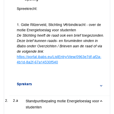
Spreekrecht:
1. Gidie Ritzerveld, Stichting V€rbindkracht - over de
motie Energietoeslag voor studenten
De Stichting heeft de raad ook een brief toegezonden.
Deze brief kunnen raads- en forumleden vinden in
iBabs onder Overzichten / Brieven aan de raad of via
de volgende link:
https://portal.ibabs.eu/ListEntry/View/0963e7df-af2a-
4b1d-8a2f-67a14530f540
Sprekers
2.a
Standpuntbepaling motie Energietoeslag voor
studenten