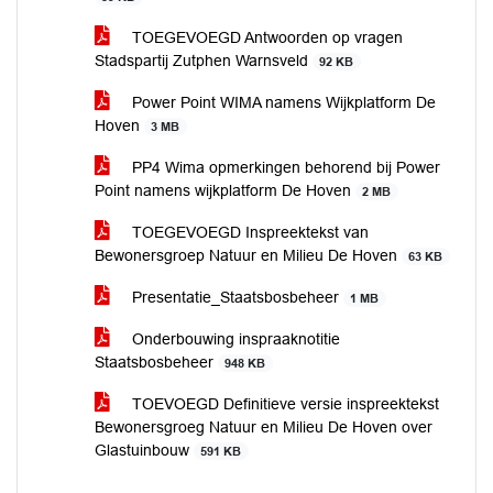
TOEGEVOEGD Antwoorden op vragen
Stadspartij Zutphen Warnsveld
92 KB
Power Point WIMA namens Wijkplatform De
Hoven
3 MB
PP4 Wima opmerkingen behorend bij Power
Point namens wijkplatform De Hoven
2 MB
TOEGEVOEGD Inspreektekst van
Bewonersgroep Natuur en Milieu De Hoven
63 KB
Presentatie_Staatsbosbeheer
1 MB
Onderbouwing inspraaknotitie
Staatsbosbeheer
948 KB
TOEVOEGD Definitieve versie inspreektekst
Bewonersgroeg Natuur en Milieu De Hoven over
Glastuinbouw
591 KB