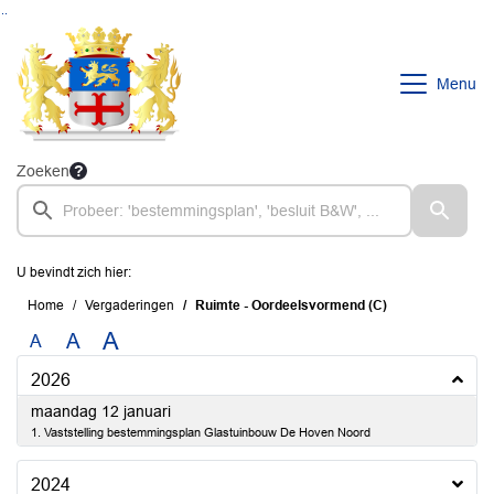
Ga naar de inhoud van deze pagina
Ga naar het zoeken
Ga naar het menu
Menu
Zoeken
U bevindt zich hier:
Home
Vergaderingen
Ruimte - Oordeelsvormend (C)
A
A
A
2026
2026
maandag 12 januari
1. Vaststelling bestemmingsplan Glastuinbouw De Hoven Noord
2024