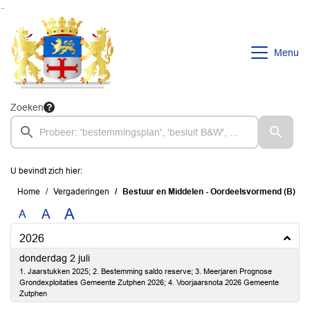
Ga naar de inhoud van deze pagina
Ga naar het zoeken
Ga naar het menu
Menu
Zoeken
U bevindt zich hier:
Home
Vergaderingen
Bestuur en Middelen - Oordeelsvormend (B)
A
A
A
2026
2026
donderdag 2 juli
1. Jaarstukken 2025; 2. Bestemming saldo reserve; 3. Meerjaren Prognose
Grondexploitaties Gemeente Zutphen 2026; 4. Voorjaarsnota 2026 Gemeente
Zutphen