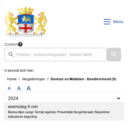
Ga naar de inhoud van deze pagina
Ga naar het zoeken
Ga naar het menu
Menu
Zoeken
U bevindt zich hier:
Home
Vergaderingen
Bestuur en Middelen - Beeldvormend (S)
A
A
A
2024
2024
woensdag 8 mei
Bestuurlijke Lange Termijn Agenda; Presentatie Burgerberaad; Bespreken
indicatoren begroting