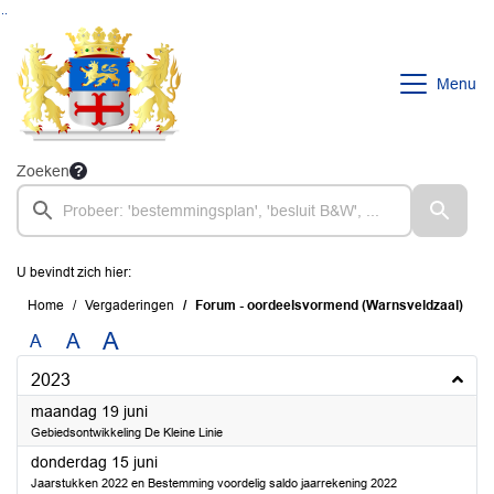
Ga naar de inhoud van deze pagina
Ga naar het zoeken
Ga naar het menu
Menu
Zoeken
U bevindt zich hier:
Home
Vergaderingen
Forum - oordeelsvormend (Warnsveldzaal)
A
A
A
2023
2023
maandag 19 juni
Gebiedsontwikkeling De Kleine Linie
2023
donderdag 15 juni
Jaarstukken 2022 en Bestemming voordelig saldo jaarrekening 2022