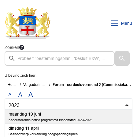
Ga naar de inhoud van deze pagina
Ga naar het zoeken
Ga naar het menu
Menu
Zoeken
U bevindt zich hier:
Home
Vergaderingen
Forum - oordeelsvormend 2 (Commissiekamer)
A
A
A
2023
2023
maandag 19 juni
Kaderstellende notitie programma Binnenstad 2023-2026
2023
dinsdag 11 april
Basisontwerp verkabeling hoogspanningslijnen