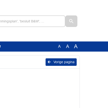
A
A
A
f
Vorige pagina