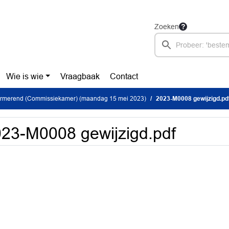
Zoeken
Wie is wie
Vraagbaak
Contact
formerend (Commissiekamer) (maandag 15 mei 2023)
2023-M0008 gewijzigd.pd
23-M0008 gewijzigd.pdf