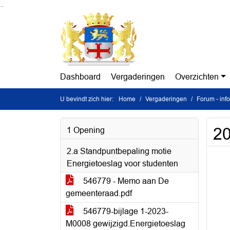
Ga naar de inhoud van deze pagina
Ga naar het zoeken
Ga naar het menu
Dashboard
Vergaderingen
Overzichten
U bevindt zich hier:
Home
Vergaderingen
Forum - in
20
1 Opening
2.a Standpuntbepaling motie
Energietoeslag voor studenten
546779 - Memo aan De
gemeenteraad.pdf
546779-bijlage 1-2023-
M0008 gewijzigd.Energietoeslag