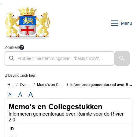
Ga naar de inhoud van deze pagina
Ga naar het zoeken
Ga naar het menu
Menu
Zoeken
U bevindt zich hier:
Home
Overzichten
Memo's en Collegestukken
Informeren gemeenteraad over Ruimte voor de Rivier 2.0
A
A
A
Memo's en Collegestukken
Informeren gemeenteraad over Ruimte voor de Rivier
2.0
ID