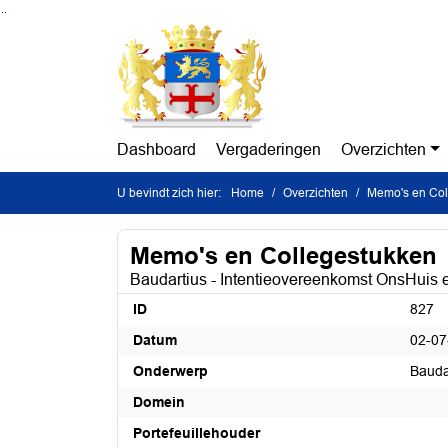
Ga naar de inhoud van deze pagina
Ga naar het zoeken
Ga naar het menu
Dashboard
Vergaderingen
Overzichten
U bevindt zich hier:
Home
Overzichten
Memo's en Col
Memo's en Collegestukken
Baudartius - Intentieovereenkomst OnsHuis e
ID
827
Datum
02-07
Onderwerp
Bauda
Domein
Portefeuillehouder