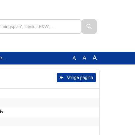
A
A
A
is
Vorige pagina
is