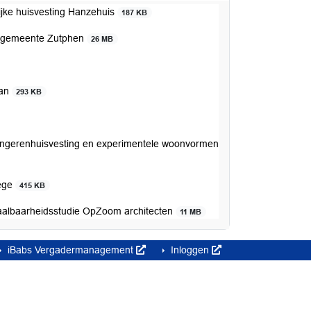
ijke huisvesting Hanzehuis
187 KB
en gemeente Zutphen
26 MB
aan
293 KB
jongerenhuisvesting en experimentele woonvormen
lege
415 KB
albaarheidsstudie OpZoom architecten
11 MB
iBabs Vergadermanagement
Inloggen