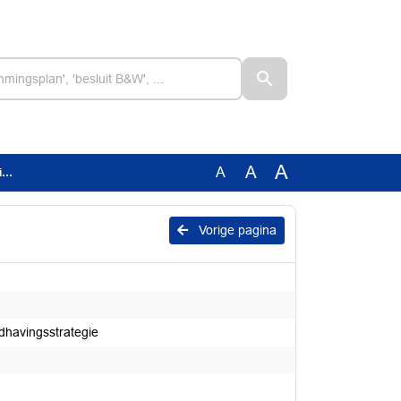
A
A
A
e
Vorige pagina
dhavingsstrategie