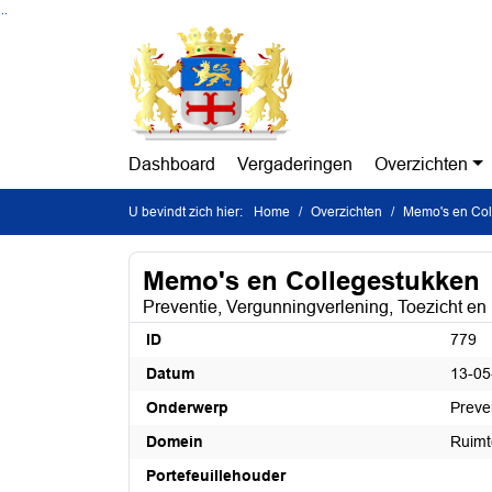
Ga naar de inhoud van deze pagina
Ga naar het zoeken
Ga naar het menu
Dashboard
Vergaderingen
Overzichten
U bevindt zich hier:
Home
Overzichten
Memo's en Col
Memo's en Collegestukken
Preventie, Vergunningverlening, Toezicht en
ID
779
Datum
13-05
Onderwerp
Preve
Domein
Ruimt
Portefeuillehouder