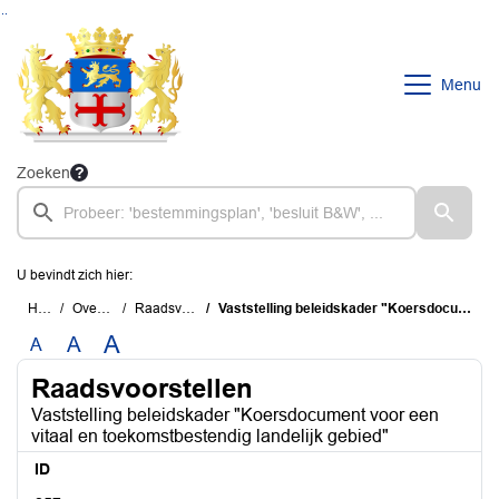
Ga naar de inhoud van deze pagina
Ga naar het zoeken
Ga naar het menu
Menu
Zoeken
U bevindt zich hier:
Home
Overzichten
Raadsvoorstellen
Vaststelling beleidskader "Koersdocument voor een vitaal en toekomstbestendig landelijk gebied"
A
A
A
Raadsvoorstellen
Vaststelling beleidskader "Koersdocument voor een
vitaal en toekomstbestendig landelijk gebied"
ID