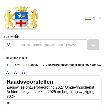
Ga naar de inhoud van deze pagina
Ga naar het zoeken
Ga naar het menu
Menu
Zoeken
U bevindt zich hier:
Home
Overzichten
Raadsvoorstellen
Zienswijze ontwerpbegroting 2027 Omgevingsdienst Achterhoek, jaarstukken 2025 en begrotingswijziging 2026
A
A
A
Raadsvoorstellen
Zienswijze ontwerpbegroting 2027 Omgevingsdienst
Achterhoek, jaarstukken 2025 en begrotingswijziging
2026
ID